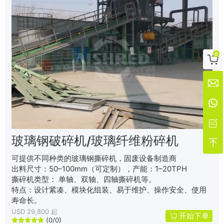
0




玻璃钢破碎机/玻璃纤维粉碎机

可提供不同种类的玻璃钢撕碎机，固废设备制造商
出料尺寸：50–100mm（可定制），产能：1–20TPH
撕碎机类型： 单轴、双轴、四轴撕碎机等。
特点：设计紧凑、模块化组装、易于维护、操作安全、使用
寿命长。
USD 29,800 起
开始下单
(0/0)




