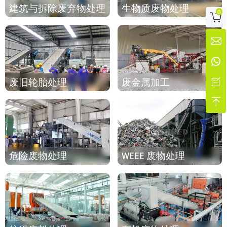
建筑与拆除废弃物处理
生物质废物处理
0



废旧轮胎处理
废金属加工


危险废物处理
WEEE 废物处理