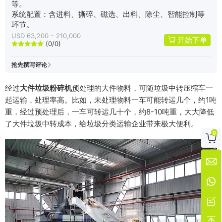
等。
系统配置：含进料、撕碎、磁选、出料、除尘、智能控制等
环节。
USD 63,200 – 210,000
开始下单
(0/0)





抢先撰写评论
经过
大件垃圾粉碎机
预处理的大件物料，可随垃圾中转压缩车一
起运输，处理率高。比如，未处理物料一车可能转运几个，约1吨
重，经过预处理后，一车可转运几十个，约8-10吨重，大大降低
了大件垃圾中转成本，给垃圾分类运输企业带来极大便利。
0




