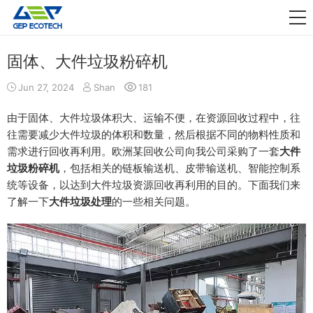
应用领域

资讯动态
固体、大件垃圾粉碎机
关于我们
Jun 27, 2024
Shan
181
联系我们
由于固体、大件垃圾体积大、运输不便，在资源回收过程中，往
往需要减少大件垃圾的体积和数量，然后根据不同的物料性质和
需求进行回收再利用。欧洲某回收公司向我公司采购了一套
大件
垃圾粉碎机
，包括相关的链板输送机、皮带输送机、智能控制系
统等设备，以达到大件垃圾资源回收再利用的目的。下面我们来
了解一下
大件垃圾处理
的一些相关问题。