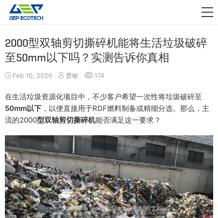
应用领域

资讯动态
2000型双轴剪切撕碎机能将生活垃圾破碎
至50mm以下吗？实测告诉你真相
关于我们
Feb 10, 2026
曹敏
174
联系我们
在生活垃圾资源化项目中，不少客户希望一次性将垃圾破碎至
50mm以下
，以便直接用于RDF燃料制备或精细分选。那么，主
流的2000
型双轴剪切撕碎机
能否满足这一要求？