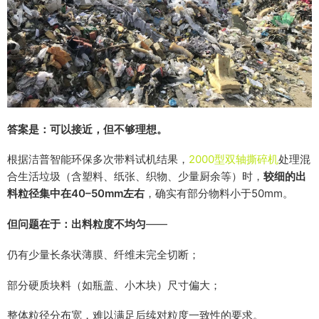
答案是：可以接近，但不够理想。
根据洁普智能环保多次带料试机结果，
2000型双轴撕碎机
处理混
合生活垃圾（含塑料、纸张、织物、少量厨余等）时，
较细的出
料粒径集中在40–50mm左右
，确实有部分物料小于50mm。
但问题在于：出料粒度不均匀
——
仍有少量长条状薄膜、纤维未完全切断；
部分硬质块料（如瓶盖、小木块）尺寸偏大；
整体粒径分布宽，难以满足后续对粒度一致性的要求。