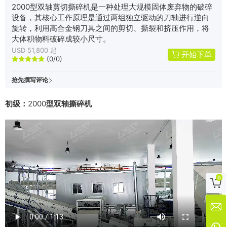
2000型双轴剪切撕碎机是一种处理大规模固体废弃物的破碎
设备，其核心工作原理是通过两组独立驱动的刀轴进行逆向
旋转，利用高合金钢刀具之间的剪切、撕裂和挤压作用，将
大体积物料破碎成较小尺寸。
USD 51,800 起
开始下单
(0/0)





抢先撰写评论
初级：
2000
型双轴撕碎机
0


